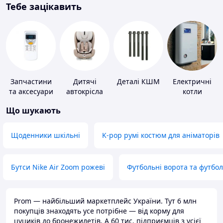
Тебе зацікавить
Запчастини
Дитячі
Деталі КШМ
Електричні
та аксесуари
автокрісла
котли
для побутових
Що шукають
кондиціонерів
Щоденники шкільні
K-pop румі костюм для аніматорів
Бутси Nike Air Zoom рожеві
Футбольні ворота та футбо
Prom — найбільший маркетплейс України. Тут 6 млн
покупців знаходять усе потрібне — від корму для
цуциків до бронежилетів. А 60 тис. підприємців з усієї