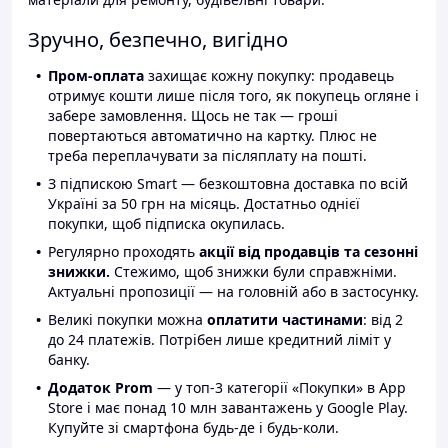
Зручно, безпечно, вигідно
Пром-оплата
захищає кожну покупку: продавець
отримує кошти лише після того, як покупець огляне і
забере замовлення. Щось не так — гроші
повертаються автоматично на картку. Плюс не
треба переплачувати за післяплату на пошті.
З підпискою Smart — безкоштовна доставка по всій
Україні за 50 грн на місяць. Достатньо однієї
покупки, щоб підписка окупилась.
Регулярно проходять
акції від продавців та сезонні
знижки.
Стежимо, щоб знижки були справжніми.
Актуальні пропозиції — на головній або в застосунку.
Великі покупки можна
оплатити частинами
: від 2
до 24 платежів. Потрібен лише кредитний ліміт у
банку.
Додаток Prom
— у топ-3 категорії «Покупки» в App
Store і має понад 10 млн завантажень у Google Play.
Купуйте зі смартфона будь-де і будь-коли.