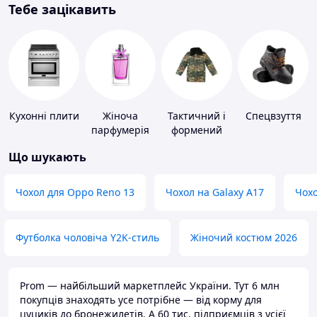
Тебе зацікавить
Кухонні плити
Жіноча
Тактичний і
Спецвзуття
парфумерія
формений
одяг
Що шукають
Чохол для Oppo Reno 13
Чохол на Galaxy A17
Чохо
Футболка чоловіча Y2K-стиль
Жіночий костюм 2026
Prom — найбільший маркетплейс України. Тут 6 млн
покупців знаходять усе потрібне — від корму для
цуциків до бронежилетів. А 60 тис. підприємців з усієї