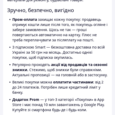
Зручно, безпечно, вигідно
Пром-оплата
захищає кожну покупку: продавець
отримує кошти лише після того, як покупець огляне і
забере замовлення. Щось не так — гроші
повертаються автоматично на картку. Плюс не
треба переплачувати за післяплату на пошті.
З підпискою Smart — безкоштовна доставка по всій
Україні за 50 грн на місяць. Достатньо однієї
покупки, щоб підписка окупилась.
Регулярно проходять
акції від продавців та сезонні
знижки.
Стежимо, щоб знижки були справжніми.
Актуальні пропозиції — на головній або в застосунку.
Великі покупки можна
оплатити частинами
: від 2
до 24 платежів. Потрібен лише кредитний ліміт у
банку.
Додаток Prom
— у топ-3 категорії «Покупки» в App
Store і має понад 10 млн завантажень у Google Play.
Купуйте зі смартфона будь-де і будь-коли.