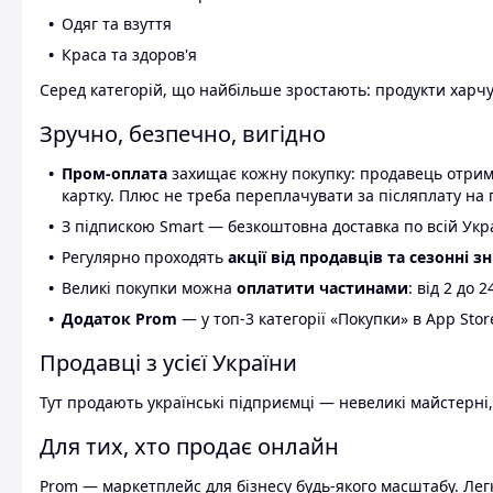
Одяг та взуття
Краса та здоров'я
Серед категорій, що найбільше зростають: продукти харчув
Зручно, безпечно, вигідно
Пром-оплата
захищає кожну покупку: продавець отриму
картку. Плюс не треба переплачувати за післяплату на 
З підпискою Smart — безкоштовна доставка по всій Украї
Регулярно проходять
акції від продавців та сезонні з
Великі покупки можна
оплатити частинами
: від 2 до 
Додаток Prom
— у топ-3 категорії «Покупки» в App Stor
Продавці з усієї України
Тут продають українські підприємці — невеликі майстерні,
Для тих, хто продає онлайн
Prom — маркетплейс для бізнесу будь-якого масштабу. Легк