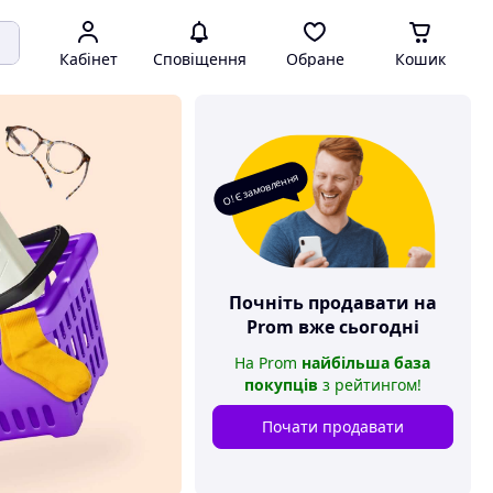
Кабінет
Сповіщення
Обране
Кошик
О! Є замовлення
Почніть продавати на
Prom
вже сьогодні
На
Prom
найбільша база
покупців
з рейтингом
!
Почати продавати