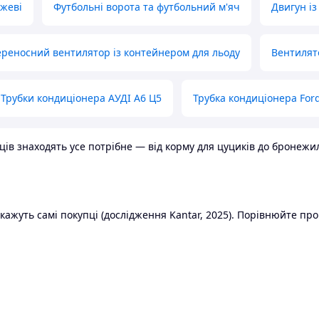
ожеві
Футбольні ворота та футбольний м'яч
Двигун із
реносний вентилятор із контейнером для льоду
Вентилят
Трубки кондиціонера АУДІ А6 Ц5
Трубка кондиціонера Ford
в знаходять усе потрібне — від корму для цуциків до бронежилет
ажуть самі покупці (дослідження Kantar, 2025). Порівнюйте пропо