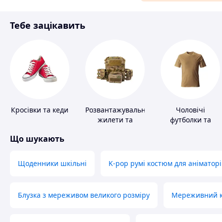
Матеріали для ремонту
Тебе зацікавить
Спорт і відпочинок
Кросівки та кеди
Розвантажувальні
Чоловічі
жилети та
футболки та
плитоноски без
майки
Що шукають
плит
Щоденники шкільні
K-pop румі костюм для аніматорі
Блузка з мереживом великого розміру
Мереживний ко