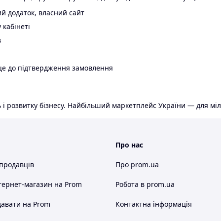
й додаток, власний сайт
 кабінеті
в
ще до підтвердження замовлення
 і розвитку бізнесу. Найбільший маркетплейс України — для міл
Про нас
 продавців
Про prom.ua
тернет-магазин
на Prom
Робота в prom.ua
авати на Prom
Контактна інформація