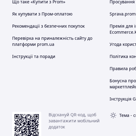
Що таке «Купити з Prom»
Просування в
Як купувати з Пром-оплатою
Sprava.prom
Рекомендації з безпечних покупок
Премія для 
Ecommerce.
Перевірка на приналежність сайту до
платформи prom.ua
Угода корис
Інструкції та поради
Політика ко
Правила роб
Бонусна пр
маркетплей
Інструкція G
Відскануй QR-код, щоб
Тема
-
с
завантажити мобільний
додаток