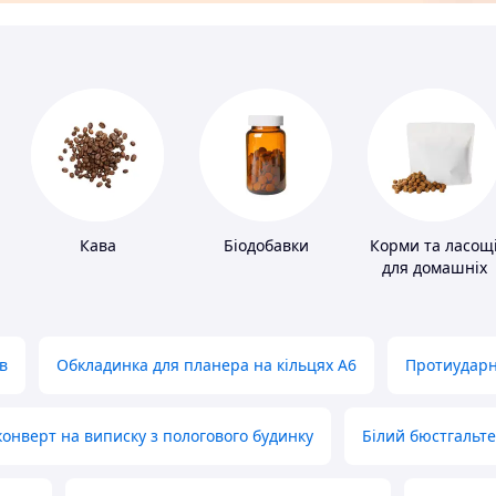
Кава
Біодобавки
Корми та ласощ
для домашніх
тварин і птахів
в
Обкладинка для планера на кільцях А6
Протиударн
нверт на виписку з пологового будинку
Білий бюстгальт