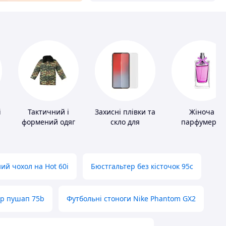
і
Тактичний і
Захисні плівки та
Жіноча
формений одяг
скло для
парфумерія
портативних
пристроїв
ий чохол на Hot 60i
Бюстгальтер без кісточок 95с
ер пушап 75b
Футбольні стоноги Nike Phantom GX2