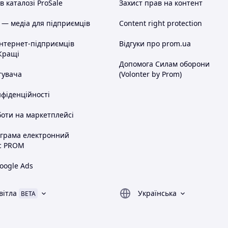
 каталозі ProSale
Захист прав на контент
 — медіа для підприємців
Content right protection
інтернет-підприємців
Відгуки про prom.ua
Кращі
Допомога Силам оборони
тувача
(Volonter by Prom)
нфіденційності
оти на маркетплейсі
ограма електронний
с PROM
oogle Ads
вітла
Українська
BETA