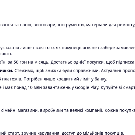
ання та напої, зоотовари, інструменти, матеріали для ремонту,
є кошти лише після того, як покупець огляне і забере замовл
пошті.
ні за 50 грн на місяць. Достатньо однієї покупки, щоб підписка
нижки.
Стежимо, щоб знижки були справжніми. Актуальні пропози
24 платежів. Потрібен лише кредитний ліміт у банку.
e і має понад 10 млн завантажень у Google Play. Купуйте зі смар
 сімейні магазини, виробники та великі компанії. Кожна покупка
ий старт, зручне керування, доступ до мільйонів покупців.