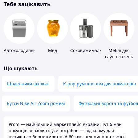
Тебе зацікавить
Автохолодильники
Мед
Соковижималки
Меблі для
саун і лазень
Що шукають
Щоденники шкільні
K-pop румі костюм для аніматорів
Бутси Nike Air Zoom рожеві
Футбольні ворота та футбо
Prom — найбільший маркетплейс України. Тут 6 млн
покупців знаходять усе потрібне — від корму для
цуциків до бронежилетів. А 60 тис. підприємців з усієї