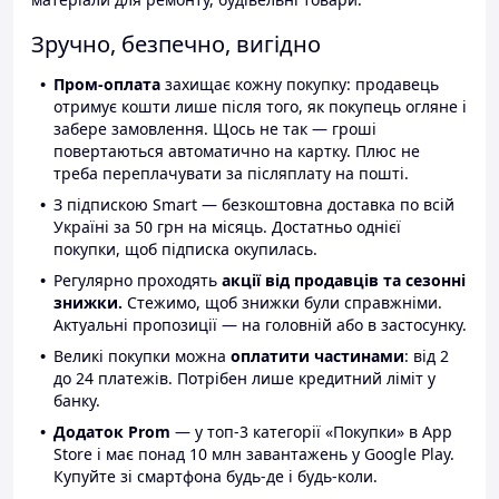
Зручно, безпечно, вигідно
Пром-оплата
захищає кожну покупку: продавець
отримує кошти лише після того, як покупець огляне і
забере замовлення. Щось не так — гроші
повертаються автоматично на картку. Плюс не
треба переплачувати за післяплату на пошті.
З підпискою Smart — безкоштовна доставка по всій
Україні за 50 грн на місяць. Достатньо однієї
покупки, щоб підписка окупилась.
Регулярно проходять
акції від продавців та сезонні
знижки.
Стежимо, щоб знижки були справжніми.
Актуальні пропозиції — на головній або в застосунку.
Великі покупки можна
оплатити частинами
: від 2
до 24 платежів. Потрібен лише кредитний ліміт у
банку.
Додаток Prom
— у топ-3 категорії «Покупки» в App
Store і має понад 10 млн завантажень у Google Play.
Купуйте зі смартфона будь-де і будь-коли.