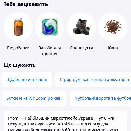
Тебе зацікавить
Біодобавки
Засоби для
Спецвзуття
Кава
прання
Що шукають
Щоденники шкільні
K-pop румі костюм для аніматорів
Бутси Nike Air Zoom рожеві
Футбольні ворота та футбо
Prom — найбільший маркетплейс України. Тут 6 млн
покупців знаходять усе потрібне — від корму для
цуциків до бронежилетів. А 60 тис. підприємців з усієї