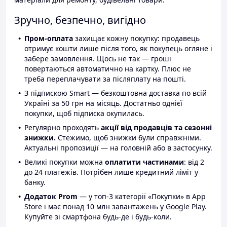
Зручно, безпечно, вигідно
Пром-оплата
захищає кожну покупку: продавець
отримує кошти лише після того, як покупець огляне і
забере замовлення. Щось не так — гроші
повертаються автоматично на картку. Плюс не
треба переплачувати за післяплату на пошті.
З підпискою Smart — безкоштовна доставка по всій
Україні за 50 грн на місяць. Достатньо однієї
покупки, щоб підписка окупилась.
Регулярно проходять
акції від продавців та сезонні
знижки.
Стежимо, щоб знижки були справжніми.
Актуальні пропозиції — на головній або в застосунку.
Великі покупки можна
оплатити частинами
: від 2
до 24 платежів. Потрібен лише кредитний ліміт у
банку.
Додаток Prom
— у топ-3 категорії «Покупки» в App
Store і має понад 10 млн завантажень у Google Play.
Купуйте зі смартфона будь-де і будь-коли.