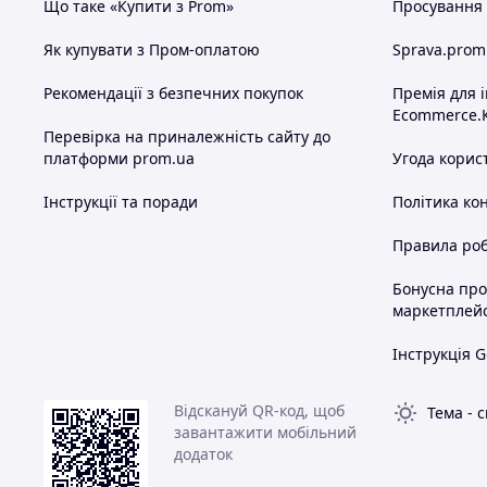
Що таке «Купити з Prom»
Просування в
Як купувати з Пром-оплатою
Sprava.prom
Рекомендації з безпечних покупок
Премія для 
Ecommerce.
Перевірка на приналежність сайту до
платформи prom.ua
Угода корис
Інструкції та поради
Політика ко
Правила роб
Бонусна пр
маркетплей
Інструкція G
Відскануй QR-код, щоб
Тема
-
с
завантажити мобільний
додаток