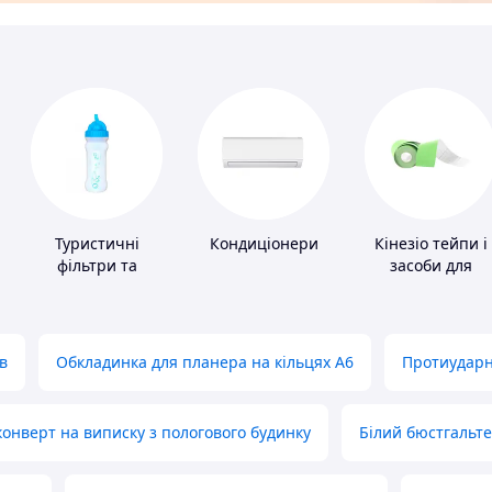
Туристичні
Кондиціонери
Кінезіо тейпи і
фільтри та
засоби для
пігулки для
тейпування
питної води
в
Обкладинка для планера на кільцях А6
Протиударн
нверт на виписку з пологового будинку
Білий бюстгальт