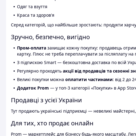
Одяг та взуття
Краса та здоров'я
Серед категорій, що найбільше зростають: продукти харчув
Зручно, безпечно, вигідно
Пром-оплата
захищає кожну покупку: продавець отриму
картку. Плюс не треба переплачувати за післяплату на 
З підпискою Smart — безкоштовна доставка по всій Украї
Регулярно проходять
акції від продавців та сезонні з
Великі покупки можна
оплатити частинами
: від 2 до 
Додаток Prom
— у топ-3 категорії «Покупки» в App Stor
Продавці з усієї України
Тут продають українські підприємці — невеликі майстерні,
Для тих, хто продає онлайн
Prom — маркетплейс для бізнесу будь-якого масштабу. Легк