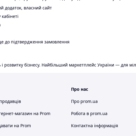
й додаток, власний сайт
 кабінеті
в
ще до підтвердження замовлення
 і розвитку бізнесу. Найбільший маркетплейс України — для міл
Про нас
 продавців
Про prom.ua
тернет-магазин
на Prom
Робота в prom.ua
авати на Prom
Контактна інформація