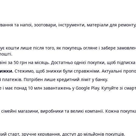
ання та напої, зоотовари, інструменти, матеріали для ремонту,
є кошти лише після того, як покупець огляне і забере замовл
пошті.
ні за 50 грн на місяць. Достатньо однієї покупки, щоб підписка
нижки.
Стежимо, щоб знижки були справжніми. Актуальні пропози
24 платежів. Потрібен лише кредитний ліміт у банку.
e і має понад 10 млн завантажень у Google Play. Купуйте зі смар
 сімейні магазини, виробники та великі компанії. Кожна покупка
ий старт, зручне керування, доступ до мільйонів покупців.