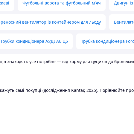
ожеві
Футбольні ворота та футбольний м'яч
Двигун із
реносний вентилятор із контейнером для льоду
Вентилят
Трубки кондиціонера АУДІ А6 Ц5
Трубка кондиціонера Ford
в знаходять усе потрібне — від корму для цуциків до бронежилет
ажуть самі покупці (дослідження Kantar, 2025). Порівнюйте пропо