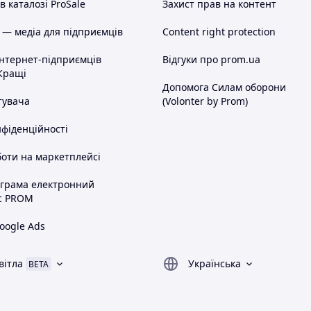
 каталозі ProSale
Захист прав на контент
 — медіа для підприємців
Content right protection
інтернет-підприємців
Відгуки про prom.ua
Кращі
Допомога Силам оборони
тувача
(Volonter by Prom)
нфіденційності
оти на маркетплейсі
ограма електронний
с PROM
oogle Ads
вітла
Українська
BETA