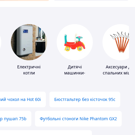
Електричні
Дитячі
Аксесуари дл
котли
машинки-
спальних мішкі
каталки
карематів та
наметів
ий чохол на Hot 60i
Бюстгальтер без кісточок 95с
ер пушап 75b
Футбольні стоноги Nike Phantom GX2