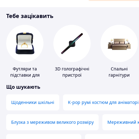
Матеріали для ремонту
Тебе зацікавить
Спорт і відпочинок
Футляри та
3D голографічні
Спальні
підставки для
пристрої
гарнітури
коштовностей
Що шукають
Щоденники шкільні
K-pop румі костюм для аніматорі
Блузка з мереживом великого розміру
Мереживний ко