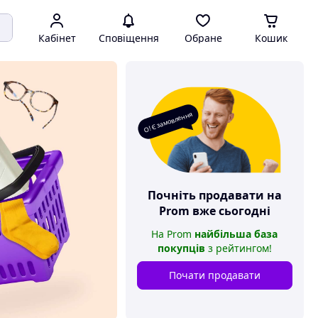
Кабінет
Сповіщення
Обране
Кошик
О! Є замовлення
Почніть продавати на
Prom
вже сьогодні
На
Prom
найбільша база
покупців
з рейтингом
!
Почати продавати