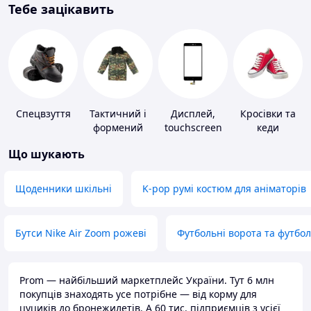
Тебе зацікавить
Спецвзуття
Тактичний і
Дисплей,
Кросівки та
формений
touchscreen
кеди
одяг
для телефонів
Що шукають
Щоденники шкільні
K-pop румі костюм для аніматорів
Бутси Nike Air Zoom рожеві
Футбольні ворота та футбо
Prom — найбільший маркетплейс України. Тут 6 млн
покупців знаходять усе потрібне — від корму для
цуциків до бронежилетів. А 60 тис. підприємців з усієї