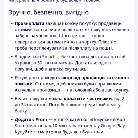
Зручно, безпечно, вигідно
Пром-оплата
захищає кожну покупку: продавець
отримує кошти лише після того, як покупець огляне і
забере замовлення. Щось не так — гроші
повертаються автоматично на картку. Плюс не
треба переплачувати за післяплату на пошті.
З підпискою Smart — безкоштовна доставка по всій
Україні за 50 грн на місяць. Достатньо однієї
покупки, щоб підписка окупилась.
Регулярно проходять
акції від продавців та сезонні
знижки.
Стежимо, щоб знижки були справжніми.
Актуальні пропозиції — на головній або в застосунку.
Великі покупки можна
оплатити частинами
: від 2
до 24 платежів. Потрібен лише кредитний ліміт у
банку.
Додаток Prom
— у топ-3 категорії «Покупки» в App
Store і має понад 10 млн завантажень у Google Play.
Купуйте зі смартфона будь-де і будь-коли.